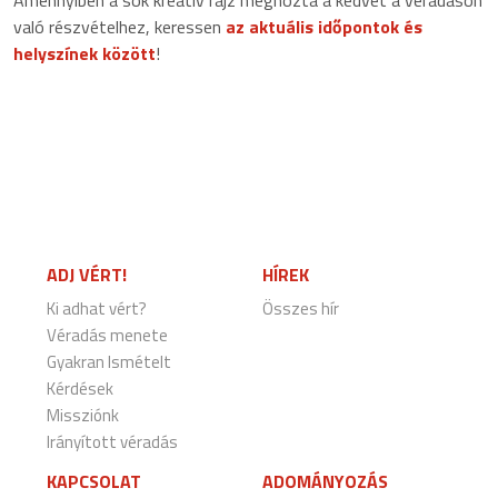
Amennyiben a sok kreatív rajz meghozta a kedvet a véradáson
való részvételhez, keressen
az aktuális időpontok és
helyszínek között
!
ADJ VÉRT!
HÍREK
Ki adhat vért?
Összes hír
Véradás menete
Gyakran Ismételt
Kérdések
Missziónk
Irányított véradás
KAPCSOLAT
ADOMÁNYOZÁS