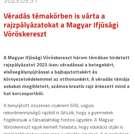
2023.03.31
Véradás témakörben is várta a
rajzpályázatokat a Magyar Ifjúsági
Vöröskereszt
A Magyar Ifjúsági Vöröskereszt három témában hirdetett
rajzpályázatot 2023-ban: véradással a betegekért,
elsősegélynyújtással a bajbajutottakért és
környezetvédelemmel az otthonunkért. A véradás témája
sokakat megihletett, számos kreatív rajz érkezett mind a
hat korcsoportból.
A benyújtott összesen csaknem 600, vagyis
rekordmennyiségű rajzból is látszik, hogy a gyermekek
fogékonyak a társadalmilag fontos ügyekre. A Magyar
Vöröskereszt egyik kiemelt feladata, hogy edukáció útján is