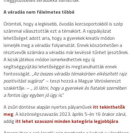
meggyőződéses véradókká válhatnak.
”
A véradás nem félelmetes többé
Örömteli, hogy a legkisebb, óvodás korcsoportokból is szép
számmal választották ezt a témakört. A rajzpályázat
lehetőséget adott arra, hogy a gyerekek kreatív módon
ismerjék meg a véradás folyamatát. Ennek köszönhetően a
résztvevők számára a véradás már kevéssé tűnhet ijesztőnek.
A kicsik játékos módon ismerkedhettek egy új
segítséggyújtási lehetőséggel és megtanulhatták ennek
fontosságát. „
Az összes véradás témakörben elkészített rajz
pozitivitást sugároz
” – teszi hozzá a Magyar Vöröskereszt
szakértője. – „
Jó látni, hogy a gyerekek és fiatalok szemében
a fontos ügy egyben jó ügy is.
”
A zsűri döntése alapján nyertes pályaművek
itt tekinthetők
meg
. A közönségszavazás 2023. április 5-én 16 órakor zárul,
addig
itt lehet szavazni minden kategória legjobbjára
.