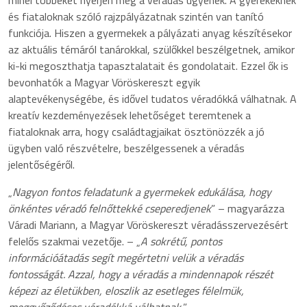
minél többeket nyerjen meg a véradás ügyének. A gyerekeknek
és fiataloknak szóló rajzpályázatnak szintén van tanító
funkciója. Hiszen a gyermekek a pályázati anyag készítésekor
az aktuális témáról tanárokkal, szülőkkel beszélgetnek, amikor
ki-ki megoszthatja tapasztalatait és gondolatait. Ezzel ők is
bevonhatók a Magyar Vöröskereszt egyik
alaptevékenységébe, és idővel tudatos véradókká válhatnak. A
kreatív kezdeményezések lehetőséget teremtenek a
fiataloknak arra, hogy családtagjaikat ösztönözzék a jó
ügyben való részvételre, beszélgessenek a véradás
jelentőségéről.
„
Nagyon fontos feladatunk a gyermekek edukálása, hogy
önkéntes véradó felnőttekké cseperedjenek
” – magyarázza
Váradi Mariann, a Magyar Vöröskereszt véradásszervezésért
felelős szakmai vezetője. – „
A sokrétű, pontos
információátadás segít megértetni velük a véradás
fontosságát. Azzal, hogy a véradás a mindennapok részét
képezi az életükben, eloszlik az esetleges félelmük,