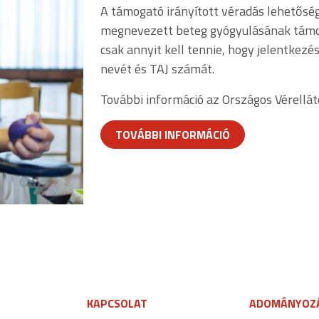
A támogató irányított véradás lehetőség
megnevezett beteg gyógyulásának támog
csak annyit kell tennie, hogy jelentkez
nevét és TAJ számát.
További információ az Országos Vérellátó
TOVÁBBI INFORMÁCIÓ
KAPCSOLAT
ADOMÁNYOZ