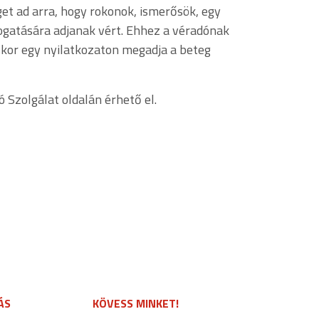
et ad arra, hogy rokonok, ismerősök, egy
atására adjanak vért. Ehhez a véradónak
éskor egy nyilatkozaton megadja a beteg
 Szolgálat oldalán érhető el.
ÁS
KÖVESS MINKET!