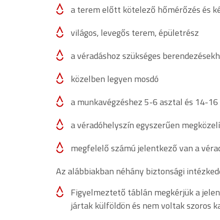
a terem előtt kötelező hőmérőzés és ké
világos, levegős terem, épületrész
a véradáshoz szükséges berendezésekhe
közelben legyen mosdó
a munkavégzéshez 5-6 asztal és 14-16 s
a véradóhelyszín egyszerűen megközelíth
megfelelő számú jelentkező van a vérad
Az alábbiakban néhány biztonsági intézked
Figyelmeztető táblán megkérjük a jelen
jártak külföldön és nem voltak szoros 