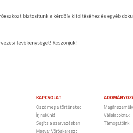
róeszközt biztosítunk a kérdőív kitöltéséhez és egyéb do
rvezési tevékenységét! Köszönjük!
KAPCSOLAT
ADOMÁNYOZ
Oszd meg a történeted
Magánszemély
Írj nekünk!
Vállalatoknak
Segíts a szervezésben
Támogatóink
Magyar Vöröskereszt