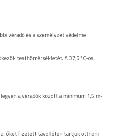
öbbi véradó és a személyzet védelme
tkezők testhőmérsékletét. A 37,5°C-os,
ott legyen a véradók között a minimum 1,5 m-
őket fizetett távolléten tartjuk otthoni