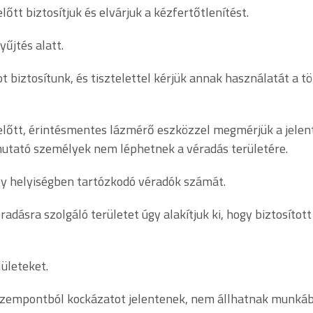
őtt biztosítjuk és elvárjuk a kézfertőtlenítést.
űjtés alatt.
biztosítunk, és tisztelettel kérjük annak használatát a t
előtt, érintésmentes lázmérő eszközzel megmérjük a jelen
utató személyek nem léphetnek a véradás területére.
gy helyiségben tartózkodó véradók számát.
éradásra szolgáló területet úgy alakítjuk ki, hogy biztosít
ületeket.
zempontból kockázatot jelentenek, nem állhatnak munkába, 