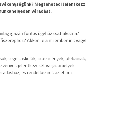
tevékenységünk? Megteheted! Jelentkezz
munkahelyeden véradást.
milag igazán fontos ügyhöz csatlakozna?
a főszerephez? Akkor Te a mi emberünk vagy!
ok, cégek, iskolák, intézmények, plébániák,
zvények jelentkezését várja, amelyek
véradáshoz, és rendelkeznek az ehhez