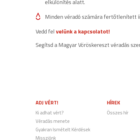
elkülönítés alatt.
Minden véradó számára fertőtlenített í
Vedd fel
velünk a kapcsolatot!
Segítsd a Magyar Vöröskereszt véradás sze
ADJ VÉRT!
HÍREK
Ki adhat vért?
Összes hír
Véradás menete
Gyakran Ismételt Kérdések
Missziónk