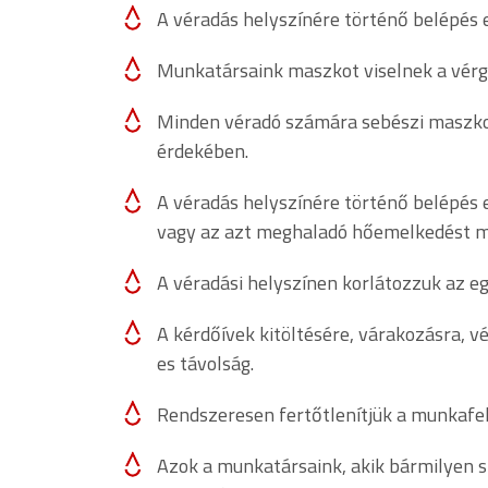
A véradás helyszínére történő belépés el
Munkatársaink maszkot viselnek a vérgy
Minden véradó számára sebészi maszkot 
érdekében.
A véradás helyszínére történő belépés 
vagy az azt meghaladó hőemelkedést m
A véradási helyszínen korlátozzuk az e
A kérdőívek kitöltésére, várakozásra, v
es távolság.
Rendszeresen fertőtlenítjük a munkafel
Azok a munkatársaink, akik bármilyen s