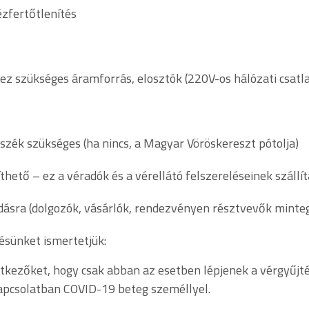
zfertőtlenítés
z szükséges áramforrás, elosztók (220V-os hálózati csatl
zék szükséges (ha nincs, a Magyar Vöröskereszt pótolja)
ető – ez a véradók és a vérellátó felszereléseinek szállít
ásra (dolgozók, vásárlók, rendezvényen résztvevők minteg
ésünket ismertetjük:
tkezőket, hogy csak abban az esetben lépjenek a vérgyűjt
kapcsolatban COVID-19 beteg személlyel.