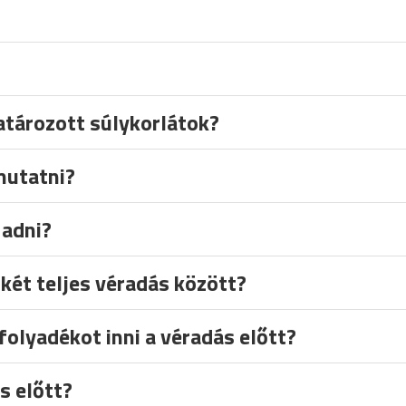
tározott súlykorlátok?
mutatni?
 adni?
 két teljes véradás között?
folyadékot inni a véradás előtt?
s előtt?