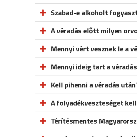
Szabad-e alkoholt fogyaszt
A véradás előtt milyen orvo
Mennyi vért vesznek le a v
Mennyi ideig tart a véradá
Kell pihenni a véradás után
A folyadékveszteséget kell
Térítésmentes Magyarorsz