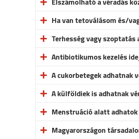
Elszámolható a véradás kö
Ha van tetoválásom és/vag
Terhesség vagy szoptatás a
Antibiotikumos kezelés idej
A cukorbetegek adhatnak v
A külföldiek is adhatnak vé
Menstruáció alatt adhatok
Magyarországon társadalom