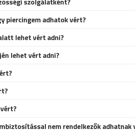
zösségi szolgálatként?
y piercingem adhatok vért?
latt lehet vért adni?
én lehet vért adni?
ért?
rt?
 vért?
biztosítással nem rendelkezők adhatnak 