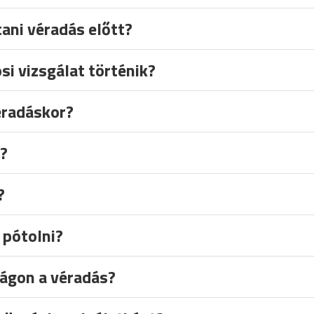
ani véradás előtt?
si vizsgálat történik?
éradáskor?
s?
?
 pótolni?
ágon a véradás?