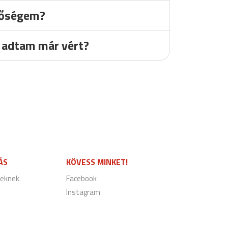
etőségem?
r adtam már vért?
ÁS
KÖVESS MINKET!
eknek
Facebook
Instagram