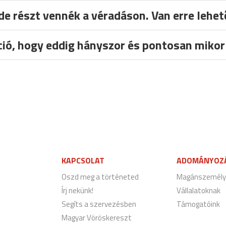
de részt vennék a véradáson. Van erre leh
ció, hogy eddig hányszor és pontosan miko
KAPCSOLAT
ADOMÁNYOZ
Oszd meg a történeted
Magánszemély
Írj nekünk!
Vállalatoknak
Segíts a szervezésben
Támogatóink
Magyar Vöröskereszt