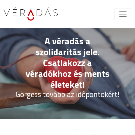
A véradás a
szolidaritás jele.
Csatlakozz a
véradókhoz és ments
életeket!
Görgess tovább az időpontokért!