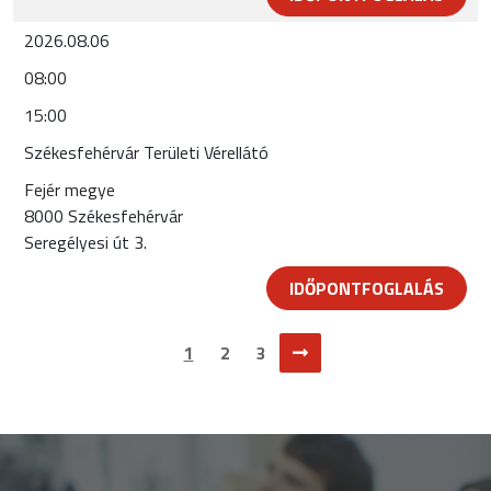
2026.08.06
08:00
15:00
Székesfehérvár Területi Vérellátó
Fejér megye
8000 Székesfehérvár
Seregélyesi út 3.
IDŐPONTFOGLALÁS
1
2
3