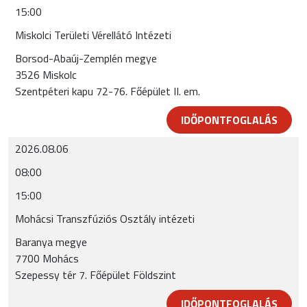
15:00
Miskolci Területi Vérellátó Intézeti
Borsod-Abaúj-Zemplén megye
3526 Miskolc
Szentpéteri kapu 72-76. Főépület II. em.
IDŐPONTFOGLALÁS
2026.08.06
08:00
15:00
Mohácsi Transzfúziós Osztály intézeti
Baranya megye
7700 Mohács
Szepessy tér 7. Főépület Földszint
IDŐPONTFOGLALÁS