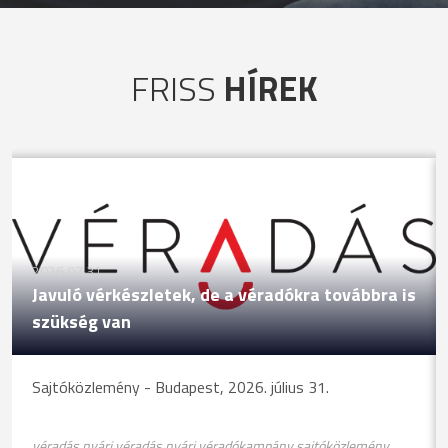
FRISS
HÍREK
2026.07.31
Javuló vérkészletek, de a véradókra továbbra is
szükség van
Sajtóközlemény - Budapest, 2026. július 31.
véradás nyári véradás nyári véradókampány sajtóközlemény