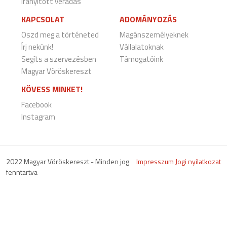
Irányított véradás
KAPCSOLAT
ADOMÁNYOZÁS
Oszd meg a történeted
Magánszemélyeknek
Írj nekünk!
Vállalatoknak
Segíts a szervezésben
Támogatóink
Magyar Vöröskereszt
KÖVESS MINKET!
Facebook
Instagram
2022 Magyar Vöröskereszt - Minden jog
Impresszum
Jogi nyilatkozat
fenntartva