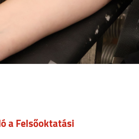
ó a Felsőoktatási