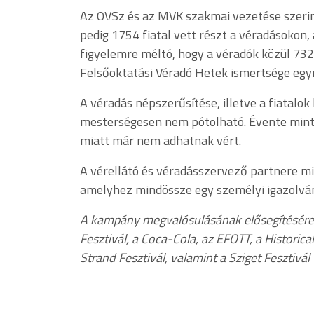
Az OVSz és az MVK szakmai vezetése szeri
pedig 1754 fiatal vett részt a véradásokon,
figyelemre méltó, hogy a véradók közül 732
Felsőoktatási Véradó Hetek ismertsége egyr
A véradás népszerűsítése, illetve a fiatal
mesterségesen nem pótolható. Évente minteg
miatt már nem adhatnak vért.
A vérellátó és véradásszervező partnere mi
amelyhez mindössze egy személyi igazolvány
A kampány megvalósulásának elősegítésére v
Fesztivál, a Coca-Cola, az EFOTT, a Historical
Strand Fesztivál, valamint a Sziget Fesztivál