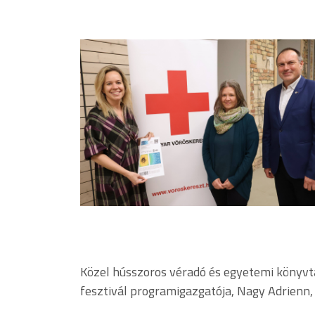
Közel hússzoros véradó és egyetemi könyvtá
fesztivál programigazgatója, Nagy Adrienn,