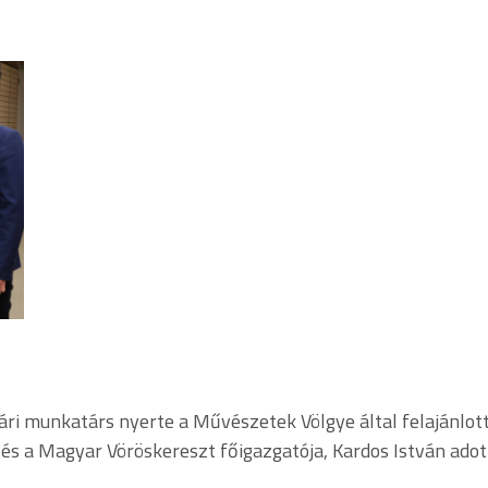
ri munkatárs nyerte a Művészetek Völgye által felajánlott
 és a Magyar Vöröskereszt főigazgatója, Kardos István adot