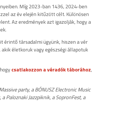
ményeiben. Míg 2023-ban 1436, 2024-ben
zel az év elején kitűzött célt. Különösen
lent. Az eredmények azt igazolják, hogy a
ek.
t érintő társadalmi ügyünk, hiszen a vér
akik életkoruk vagy egészségi állapotuk
, hogy
csatlakozzon a véradók táborához
,
eMassive party, a BÓNUSZ Electronic Music
s, a Paloznaki Jazzpiknik, a SopronFest, a