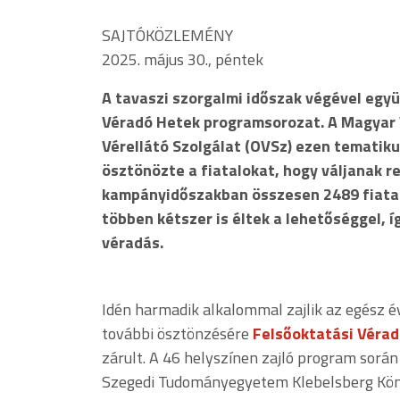
SAJTÓKÖZLEMÉNY
2025. május 30., péntek
A tavaszi szorgalmi időszak végével együ
Véradó Hetek programsorozat. A Magyar 
Vérellátó Szolgálat (OVSz) ezen tematik
ösztönözte a fiatalokat, hogy váljanak r
kampányidőszakban összesen 2489 fiatal 
többen kétszer is éltek a lehetőséggel, 
véradás.
Idén harmadik alkalommal zajlik az egész é
további ösztönzésére
Felsőoktatási Véra
zárult. A 46 helyszínen zajló program sorá
Szegedi Tudományegyetem Klebelsberg Könyvt