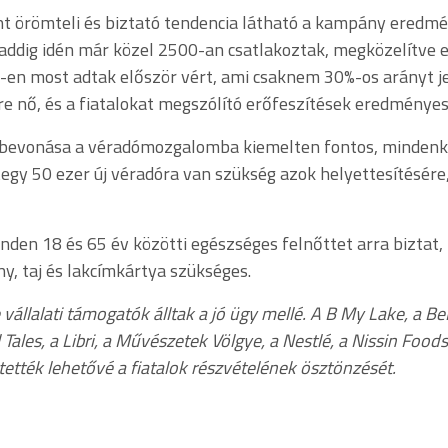
nt örömteli és biztató tendencia látható a kampány ered
 addig idén már közel 2500-an csatlakoztak, megközelítve ez
-en most adtak először vért, ami csaknem 30%-os arányt je
e nő, és a fiatalokat megszólító erőfeszítések eredményes
ok bevonása a véradómozgalomba kiemelten fontos, mindenki
y 50 ezer új véradóra van szükség azok helyettesítésére, 
nden 18 és 65 év közötti egészséges felnőttet arra biztat
, taj és lakcímkártya szükséges.
állalati támogatók álltak a jó ügy mellé. A B My Lake, a B
 Tales, a Libri, a Művészetek Völgye, a Nestlé, a Nissin Food
 tették lehetővé a fiatalok részvételének ösztönzését.