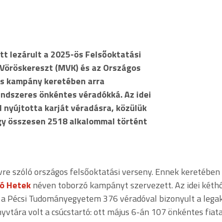
tt lezárult a 2025-ös Felsőoktatási
Vöröskereszt (MVK) és az Országos
us kampány keretében arra
endszeres önkéntes véradókká. Az idei
nyújtotta karját véradásra, közülük
így összesen 2518 alkalommal történt
vre szóló országos felsőoktatási verseny. Ennek keretében 
dó Hetek
néven toborzó kampányt szervezett. Az idei két
n a Pécsi Tudományegyetem 376 véradóval bizonyult a legak
ára volt a csúcstartó: ott május 6-án 107 önkéntes fiatal