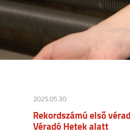
2025.05.30
Rekordszámú első vérad
Véradó Hetek alatt