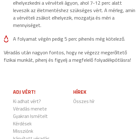
elhelyezkedni a vérvételi ágyon, ahol 7-12 perc alatt
leveszik az életmentéshez szükséges vért. A mérleg, amin
a vérvételi zsákot elhelyezik, mozgatja és méri a
mennyiséget.
A folyamat végén pedig 5 perc pihenés még kötelező.
Véradás után nagyon fontos, hogy ne végezz megerőltető
fizikai munkát, pihenj és figyelj a megfelelő folyadékpótlásra!
ADJ VÉRT!
HÍREK
Ki adhat vért?
Összes hír
Véradás menete
Gyakran Ismételt
Kérdések
Missziónk
Irányított véradás