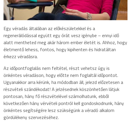
Egy véradás általában az előkészületekkel és a
regenerálódással együtt egy órát vesz igénybe – ennyi idő
alatt mentheted meg akár három ember életét is. Ahhoz, hogy
életmentő lehess, fontos, hogy kipihenten és hidratáltan
érkezz véradásra.
Az időpontfoglalás nem feltétel, részt vehetsz úgy is
önkéntes véradáson, hogy előtte nem foglaltál időpontot.
Ugyanakkor arra kérünk, ha módodban áll, jelezd előzetesen a
részvételi szándékodat! A jelzésednek köszönhetően látjuk
pontosan, hány fő részvételével számolhatunk, ebből
következően hány vérvételi pontról kell gondoskodnunk, hány
önkéntes segítségére lesz szükségünk a véradó alkalom
gördülékeny szervezéséhez.