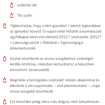
születési idő
TAJ szám
Tájékoztatjuk, hogy a kért igazolást / leletet legkorábban
az igénylést követő 15 napon belül feltöltik a kormányzati
ügyfélkapun keresztül elérhető EESZT rendszerbe. (EESZT
> Lakossági portál > Ellátások > Egészségügyi
dokumentumok)
Ezután következik az orvosi vizsgálathoz szükséges
kérdőív kitöltése, miközben kortyolhatsz a helyszínen
biztosított ásványvízből.
Megmérik a hemoglobin-szintedet minden alkalommal és
ellenőrzik a vércsoportodat – első jelentkezéskor –, majd
orvosi vizsgálat következik.
Ezt követően pedig nincs más dolgod, mint kényelmesen