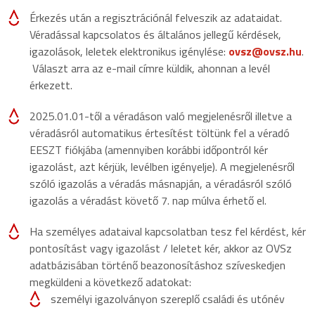
Érkezés után a regisztrációnál felveszik az adataidat.
Véradással kapcsolatos és általános jellegű kérdések,
igazolások, leletek elektronikus igénylése:
ovsz@ovsz.hu
.
Választ arra az e-mail címre küldik, ahonnan a levél
érkezett.
2025.01.01-től a véradáson való megjelenésről illetve a
véradásról automatikus értesítést töltünk fel a véradó
EESZT fiókjába (amennyiben korábbi időpontról kér
igazolást, azt kérjük, levélben igényelje). A megjelenésről
szóló igazolás a véradás másnapján, a véradásról szóló
igazolás a véradást követő 7. nap múlva érhető el.
Ha személyes adataival kapcsolatban tesz fel kérdést, kér
pontosítást vagy igazolást / leletet kér, akkor az OVSz
adatbázisában történő beazonosításhoz szíveskedjen
megküldeni a következő adatokat:
személyi igazolványon szereplő családi és utónév