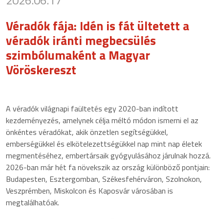
2026.06.17
Véradók fája: Idén is fát ültetett a
véradók iránti megbecsülés
szimbólumaként a Magyar
Vöröskereszt
A véradók világnapi faültetés egy 2020-ban indított
kezdeményezés, amelynek célja méltó módon ismerni el az
önkéntes véradókat, akik önzetlen segítségükkel,
emberségükkel és elkötelezettségükkel nap mint nap életek
megmentéséhez, embertársaik gyógyulásához járulnak hozzá.
2026-ban már hét fa növekszik az ország különböző pontjain:
Budapesten, Esztergomban, Székesfehérváron, Szolnokon,
Veszprémben, Miskolcon és Kaposvár városában is
megtalálhatóak.