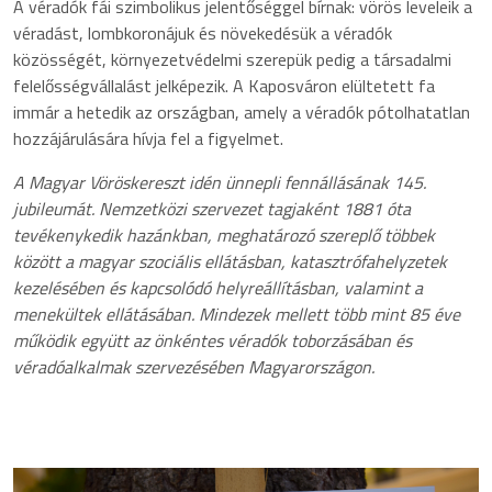
A véradók fái szimbolikus jelentőséggel bírnak: vörös leveleik a
véradást, lombkoronájuk és növekedésük a véradók
közösségét, környezetvédelmi szerepük pedig a társadalmi
felelősségvállalást jelképezik. A Kaposváron elültetett fa
immár a hetedik az országban, amely a véradók pótolhatatlan
hozzájárulására hívja fel a figyelmet.
A Magyar Vöröskereszt idén ünnepli fennállásának 145.
jubileumát. Nemzetközi szervezet tagjaként 1881 óta
tevékenykedik hazánkban, meghatározó szereplő többek
között a magyar szociális ellátásban, katasztrófahelyzetek
kezelésében és kapcsolódó helyreállításban, valamint a
menekültek ellátásában. Mindezek mellett több mint 85 éve
működik együtt az önkéntes véradók toborzásában és
véradóalkalmak szervezésében Magyarországon.