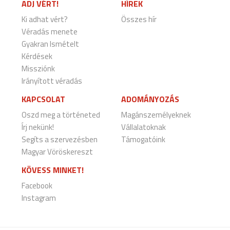
ADJ VÉRT!
HÍREK
Ki adhat vért?
Összes hír
Véradás menete
Gyakran Ismételt
Kérdések
Missziónk
Irányított véradás
KAPCSOLAT
ADOMÁNYOZÁS
Oszd meg a történeted
Magánszemélyeknek
Írj nekünk!
Vállalatoknak
Segíts a szervezésben
Támogatóink
Magyar Vöröskereszt
KÖVESS MINKET!
Facebook
Instagram